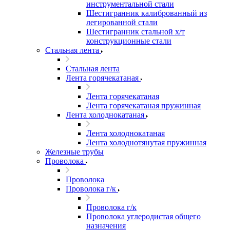
инструментальной стали
Шестигранник калиброванный из
легированной стали
Шестигранник стальной х/т
конструкционные стали
Стальная лента
Стальная лента
Лента горячекатаная
Лента горячекатаная
Лента горячекатаная пружинная
Лента холоднокатаная
Лента холоднокатаная
Лента холоднотянутая пружинная
Железные трубы
Проволока
Проволока
Проволока г/к
Проволока г/к
Проволока углеродистая общего
назначения