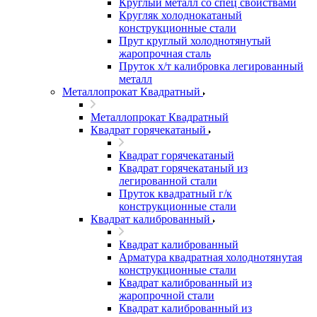
Круглый металл со спец свойствами
Кругляк холоднокатаный
конструкционные стали
Прут круглый холоднотянутый
жаропрочная сталь
Пруток х/т калибровка легированный
металл
Металлопрокат Квадратный
Металлопрокат Квадратный
Квадрат горячекатаный
Квадрат горячекатаный
Квадрат горячекатаный из
легированной стали
Пруток квадратный г/к
конструкционные стали
Квадрат калиброванный
Квадрат калиброванный
Арматура квадратная холоднотянутая
конструкционные стали
Квадрат калиброванный из
жаропрочной стали
Квадрат калиброванный из