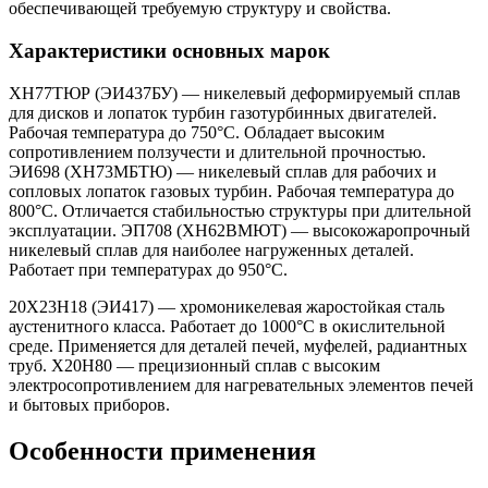
обеспечивающей требуемую структуру и свойства.
Характеристики основных марок
ХН77ТЮР (ЭИ437БУ) — никелевый деформируемый сплав
для дисков и лопаток турбин газотурбинных двигателей.
Рабочая температура до 750°C. Обладает высоким
сопротивлением ползучести и длительной прочностью.
ЭИ698 (ХН73МБТЮ) — никелевый сплав для рабочих и
сопловых лопаток газовых турбин. Рабочая температура до
800°C. Отличается стабильностью структуры при длительной
эксплуатации. ЭП708 (ХН62ВМЮТ) — высокожаропрочный
никелевый сплав для наиболее нагруженных деталей.
Работает при температурах до 950°C.
20Х23Н18 (ЭИ417) — хромоникелевая жаростойкая сталь
аустенитного класса. Работает до 1000°C в окислительной
среде. Применяется для деталей печей, муфелей, радиантных
труб. Х20Н80 — прецизионный сплав с высоким
электросопротивлением для нагревательных элементов печей
и бытовых приборов.
Особенности применения