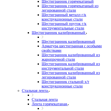
Шестигранник горячекатаный
Шестигранник горячекатаный из
легированной стали
Шестигранный металл г/к
конструкционные стали
Шестигранный пруток г/к
инструментальные стали
Шестигранник калиброванный
Шестигранник калиброванный
Арматура шестигранная с особыми
свойствами
Шестигранник калиброванный из
жаропрочной стали
Шестигранник калиброванный из
инструментальной стали
Шестигранник калиброванный из
легированной стали
Шестигранник стальной х/т
конструкционные стали
Стальная лента
Стальная лента
Лента горячекатаная