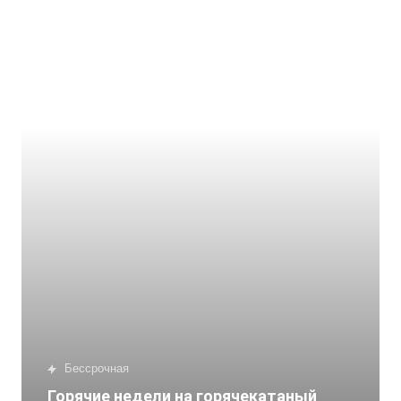
бессрочная
Горячие недели на горячекатаный