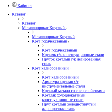
Кабинет
Каталог
Каталог
Металлопрокат Круглый
Металлопрокат Круглый
Круг горячекатаный
Круг горячекатаный
Кругляк г/к конструкционные стали
Пруток круглый г/к легированная
сталь
Круг калиброванный
Круг калиброванный
Арматура круглая х/т
инструментальные стали
Круглый металл со спец свойствами
Кругляк холоднокатаный
конструкционные стали
Прут круглый холоднотянутый
жаропрочная сталь