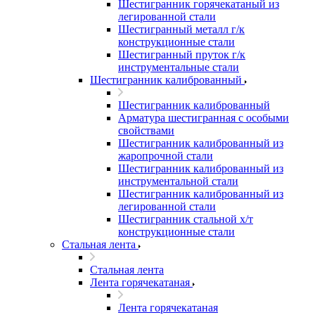
Шестигранник горячекатаный из
легированной стали
Шестигранный металл г/к
конструкционные стали
Шестигранный пруток г/к
инструментальные стали
Шестигранник калиброванный
Шестигранник калиброванный
Арматура шестигранная с особыми
свойствами
Шестигранник калиброванный из
жаропрочной стали
Шестигранник калиброванный из
инструментальной стали
Шестигранник калиброванный из
легированной стали
Шестигранник стальной х/т
конструкционные стали
Стальная лента
Стальная лента
Лента горячекатаная
Лента горячекатаная