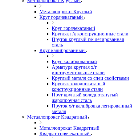
Металлопрокат Круглый
Металлопрокат Круглый
Круг горячекатаный
Круг горячекатаный
Кругляк г/к конструкционные стали
Пруток круглый г/к легированная
сталь
Круг калиброванный
Круг калиброванный
Арматура круглая х/т
инструментальные стали
Круглый металл со спец свойствами
Кругляк холоднокатаный
конструкционные стали
Прут круглый холоднотянутый
жаропрочная сталь
Пруток х/т калибровка легированный
металл
Металлопрокат Квадратный
Металлопрокат Квадратный
Квадрат горячекатаный