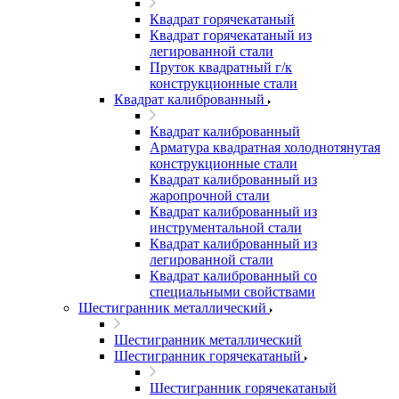
Квадрат горячекатаный
Квадрат горячекатаный из
легированной стали
Пруток квадратный г/к
конструкционные стали
Квадрат калиброванный
Квадрат калиброванный
Арматура квадратная холоднотянутая
конструкционные стали
Квадрат калиброванный из
жаропрочной стали
Квадрат калиброванный из
инструментальной стали
Квадрат калиброванный из
легированной стали
Квадрат калиброванный со
специальными свойствами
Шестигранник металлический
Шестигранник металлический
Шестигранник горячекатаный
Шестигранник горячекатаный