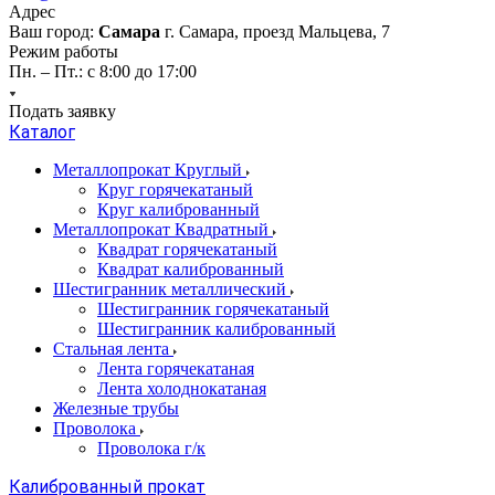
Адрес
Ваш город:
Самара
г. Самара, проезд Мальцева, 7
Режим работы
Пн. – Пт.: с 8:00 до 17:00
Подать заявку
Каталог
Металлопрокат Круглый
Круг горячекатаный
Круг калиброванный
Металлопрокат Квадратный
Квадрат горячекатаный
Квадрат калиброванный
Шестигранник металлический
Шестигранник горячекатаный
Шестигранник калиброванный
Стальная лента
Лента горячекатаная
Лента холоднокатаная
Железные трубы
Проволока
Проволока г/к
Калиброванный прокат