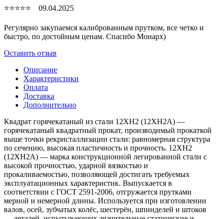
⭐⭐⭐⭐⭐ 09.04.2025
Регулярно закупаемся калиброванным прутком, все четко и
быстро, по достойным ценам. Спасибо Монарх)
Оставить отзыв
Описание
Характеристики
Оплата
Доставка
Дополнительно
Квадрат горячекатаный из стали 12ХН2 (12ХН2А) —
горячекатаный квадратный прокат, производимый прокаткой
выше точки рекристаллизации стали: равномерная структура
по сечению, высокая пластичность и прочность. 12ХН2
(12ХН2А) — марка конструкционной легированной стали с
высокой прочностью, ударной вязкостью и
прокаливаемостью, позволяющей достигать требуемых
эксплуатационных характеристик. Выпускается в
соответствии с ГОСТ 2591-2006, отгружается прутками
мерной и немерной длины. Используется при изготовлении
валов, осей, зубчатых колёс, шестерён, шпинделей и штоков
— деталей, испытывающих значительные статические и