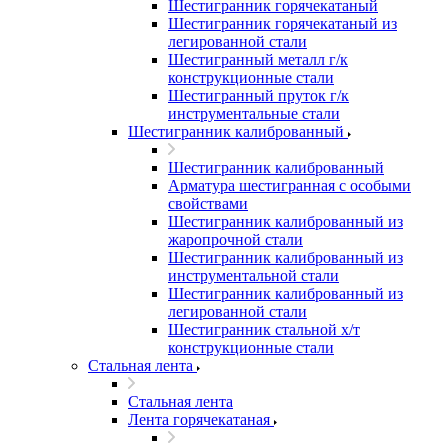
Шестигранник горячекатаный
Шестигранник горячекатаный из
легированной стали
Шестигранный металл г/к
конструкционные стали
Шестигранный пруток г/к
инструментальные стали
Шестигранник калиброванный
Шестигранник калиброванный
Арматура шестигранная с особыми
свойствами
Шестигранник калиброванный из
жаропрочной стали
Шестигранник калиброванный из
инструментальной стали
Шестигранник калиброванный из
легированной стали
Шестигранник стальной х/т
конструкционные стали
Стальная лента
Стальная лента
Лента горячекатаная