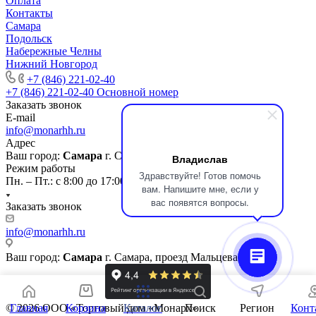
Оплата
Контакты
Самара
Подольск
Набережные Челны
Нижний Новгород
+7 (846) 221-02-40
+7 (846) 221-02-40
Основной номер
Заказать звонок
E-mail
info@monarhh.ru
Адрес
Ваш город:
Самара
г. Самара, проезд Мальцева, 7
Владислав
Режим работы
Здравствуйте! Готов помочь
Пн. – Пт.: с 8:00 до 17:00
вам. Напишите мне, если у
вас появятся вопросы.
Заказать звонок
info@monarhh.ru
Ваш город:
Самара
г. Самара, проезд Мальцева, 7
Главная
Корзина
Каталог
Поиск
Регион
Конт
© 2026 ООО «Торговый дом «Монарх»