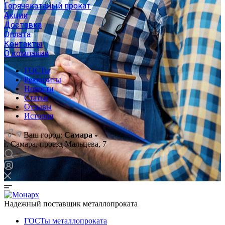
Горячекатаный прокат
Акции
Доставка
Оплата
Контакты
О компании
ГОСТы
Реквизиты
Новости
Статьи
Отзывы
История
Ваш город:
Самара
г. Самара, проезд Мальцева, 7
Надежный поставщик металлопроката
ГОСТы металлопроката