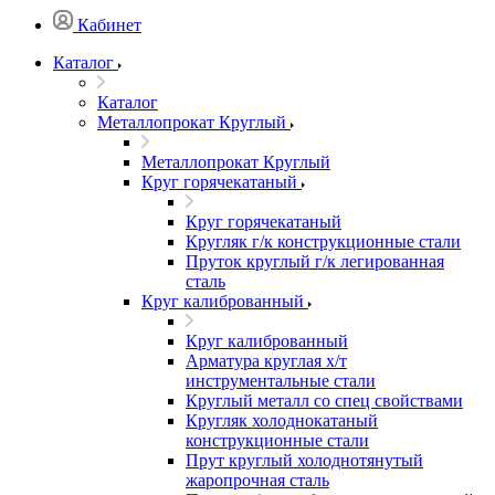
Кабинет
Каталог
Каталог
Металлопрокат Круглый
Металлопрокат Круглый
Круг горячекатаный
Круг горячекатаный
Кругляк г/к конструкционные стали
Пруток круглый г/к легированная
сталь
Круг калиброванный
Круг калиброванный
Арматура круглая х/т
инструментальные стали
Круглый металл со спец свойствами
Кругляк холоднокатаный
конструкционные стали
Прут круглый холоднотянутый
жаропрочная сталь