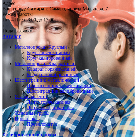
Адрес
Ваш город:
Самара
г. Самара, проезд Мальцева, 7
Режим работы
Пн. – Пт.: с 8:00 до 17:00
Подать заявку
Каталог
Металлопрокат Круглый
Круг горячекатаный
Круг калиброванный
Металлопрокат Квадратный
Квадрат горячекатаный
Квадрат калиброванный
Шестигранник металлический
Шестигранник горячекатаный
Шестигранник калиброванный
Стальная лента
Лента горячекатаная
Лента холоднокатаная
Железные трубы
Проволока
Проволока г/к
Калиброванный прокат