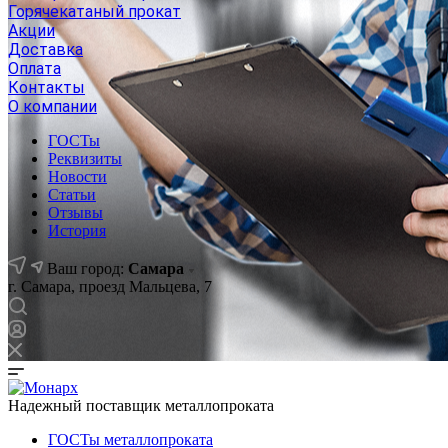
Горячекатаный прокат
Акции
Доставка
Оплата
Контакты
О компании
ГОСТы
Реквизиты
Новости
Статьи
Отзывы
История
Ваш город:
Самара
г. Самара, проезд Мальцева, 7
Надежный поставщик металлопроката
ГОСТы металлопроката