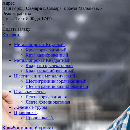
Адрес
Ваш город:
Самара
г. Самара, проезд Мальцева, 7
Режим работы
Пн. – Пт.: с 8:00 до 17:00
Подать заявку
Каталог
Металлопрокат Круглый
Круг горячекатаный
Круг калиброванный
Металлопрокат Квадратный
Квадрат горячекатаный
Квадрат калиброванный
Шестигранник металлический
Шестигранник горячекатаный
Шестигранник калиброванный
Стальная лента
Лента горячекатаная
Лента холоднокатаная
Железные трубы
Проволока
Проволока г/к
Калиброванный прокат