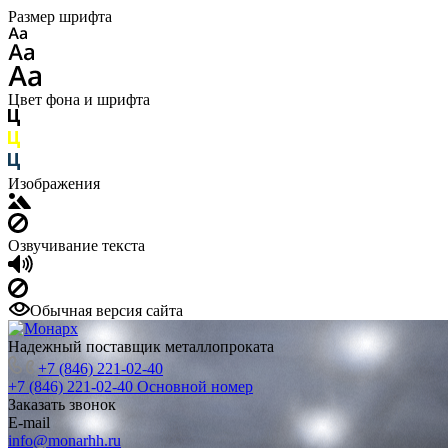
Размер шрифта
Цвет фона и шрифта
Изображения
Озвучивание текста
Обычная версия сайта
Надежный поставщик металлопроката
+7 (846) 221-02-40
+7 (846) 221-02-40
Основной номер
Заказать звонок
E-mail
info@monarhh.ru