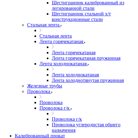
Шестигранник калиброванный из
легированной стали
Шестигранник стальной х/т
конструкционные стали
Стальная лента
Стальная лента
Лента горячекатаная
Лента горячекатаная
Лента горячекатаная пружинная
Лента холоднокатаная
Лента холоднокатаная
Лента холоднотянутая пружинная
Железные трубы
Проволока
Проволока
Проволока г/к
Проволока г/к
Проволока углеродистая общего
назначения
Калиброванный прокат