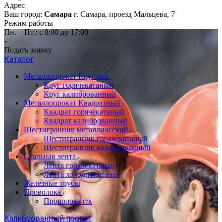
Адрес
Ваш город:
Самара
г. Самара, проезд Мальцева, 7
Режим работы
Пн. – Пт.: с 8:00 до 17:00
Подать заявку
Каталог
Металлопрокат Круглый
Круг горячекатаный
Круг калиброванный
Металлопрокат Квадратный
Квадрат горячекатаный
Квадрат калиброванный
Шестигранник металлический
Шестигранник горячекатаный
Шестигранник калиброванный
Стальная лента
Лента горячекатаная
Лента холоднокатаная
Железные трубы
Проволока
Проволока г/к
Калиброванный прокат