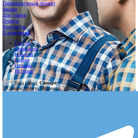
Горячекатаный прокат
Акции
Доставка
Оплата
Контакты
О компании
ГОСТы
Реквизиты
Новости
Статьи
Отзывы
История
Ваш город:
Самара
г. Самара, проезд Мальцева, 7