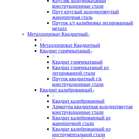
Кругляк холоднокатаный
конструкционные стали
Прут круглый холоднотянутый
жаропрочная сталь
Пруток х/т калибровка легированный
металл
Металлопрокат Квадратный
Металлопрокат Квадратный
Квадрат горячекатаный
Квадрат горячекатаный
Квадрат горячекатаный из
легированной стали
Пруток квадратный г/к
конструкционные стали
Квадрат калиброванный
Квадрат калиброванный
Арматура квадратная холоднотянутая
конструкционные стали
Квадрат калиброванный из
жаропрочной стали
Квадрат калиброванный из
инструментальной стали