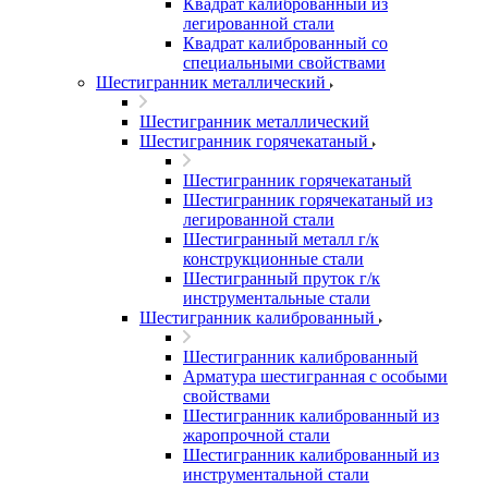
Квадрат калиброванный из
легированной стали
Квадрат калиброванный со
специальными свойствами
Шестигранник металлический
Шестигранник металлический
Шестигранник горячекатаный
Шестигранник горячекатаный
Шестигранник горячекатаный из
легированной стали
Шестигранный металл г/к
конструкционные стали
Шестигранный пруток г/к
инструментальные стали
Шестигранник калиброванный
Шестигранник калиброванный
Арматура шестигранная с особыми
свойствами
Шестигранник калиброванный из
жаропрочной стали
Шестигранник калиброванный из
инструментальной стали