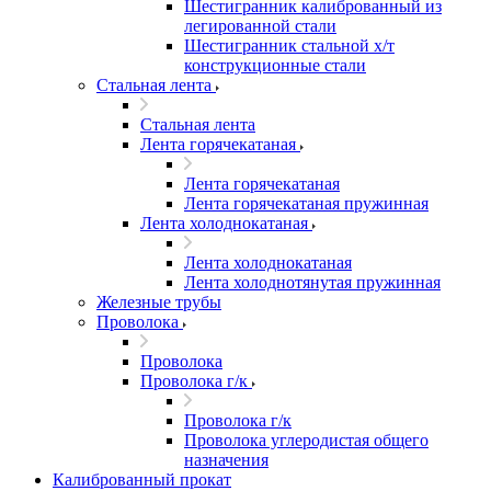
Шестигранник калиброванный из
легированной стали
Шестигранник стальной х/т
конструкционные стали
Стальная лента
Стальная лента
Лента горячекатаная
Лента горячекатаная
Лента горячекатаная пружинная
Лента холоднокатаная
Лента холоднокатаная
Лента холоднотянутая пружинная
Железные трубы
Проволока
Проволока
Проволока г/к
Проволока г/к
Проволока углеродистая общего
назначения
Калиброванный прокат