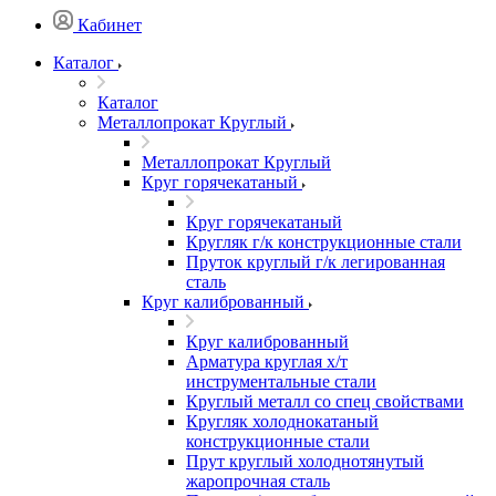
Кабинет
Каталог
Каталог
Металлопрокат Круглый
Металлопрокат Круглый
Круг горячекатаный
Круг горячекатаный
Кругляк г/к конструкционные стали
Пруток круглый г/к легированная
сталь
Круг калиброванный
Круг калиброванный
Арматура круглая х/т
инструментальные стали
Круглый металл со спец свойствами
Кругляк холоднокатаный
конструкционные стали
Прут круглый холоднотянутый
жаропрочная сталь