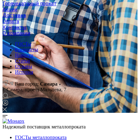
Горячекатаный прокат
Акции
Доставка
Оплата
Контакты
О компании
ГОСТы
Реквизиты
Новости
Статьи
Отзывы
История
Ваш город:
Самара
г. Самара, проезд Мальцева, 7
Надежный поставщик металлопроката
ГОСТы металлопроката