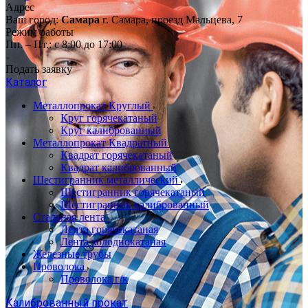
Адрес
Ваш город:
Самара
г. Самара, проезд Мальцева, 7
Режим работы
Пн. – Пт.: с 8:00 до 17:00
Подать заявку
Каталог
Металлопрокат Круглый
Круг горячекатаный
Круг калиброванный
Металлопрокат Квадратный
Квадрат горячекатаный
Квадрат калиброванный
Шестигранник металлический
Шестигранник горячекатаный
Шестигранник калиброванный
Стальная лента
Лента горячекатаная
Лента холоднокатаная
Железные трубы
Проволока
Проволока г/к
Калиброванный прокат