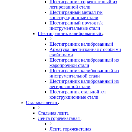
Шестигранник горячекатаный из
легированной стали
Шестигранный металл г/к
конструкционные стали
Шестигранный пруток г/к
инструментальные стали
Шестигранник калиброванный
Шестигранник калиброванный
Арматура шестигранная с особыми
свойствами
Шестигранник калиброванный из
жаропрочной стали
Шестигранник калиброванный из
инструментальной стали
Шестигранник калиброванный из
легированной стали
Шестигранник стальной х/т
конструкционные стали
Стальная лента
Стальная лента
Лента горячекатаная
Лента горячекатаная