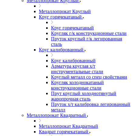
Металлопрокат Круглый
Металлопрокат Круглый
Круг горячекатаный
Круг горячекатаный
Кругляк г/к конструкционные стали
Пруток круглый г/к легированная
сталь
Круг калиброванный
Круг калиброванный
Арматура круглая х/т
инструментальные стали
Круглый металл со спец свойствами
Кругляк холоднокатаный
конструкционные стали
Прут круглый холоднотянутый
жаропрочная сталь
Пруток х/т калибровка легированный
металл
Металлопрокат Квадратный
Металлопрокат Квадратный
Квадрат горячекатаный