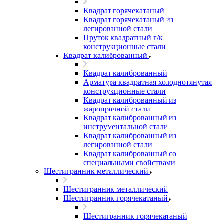
Квадрат горячекатаный
Квадрат горячекатаный из
легированной стали
Пруток квадратный г/к
конструкционные стали
Квадрат калиброванный
Квадрат калиброванный
Арматура квадратная холоднотянутая
конструкционные стали
Квадрат калиброванный из
жаропрочной стали
Квадрат калиброванный из
инструментальной стали
Квадрат калиброванный из
легированной стали
Квадрат калиброванный со
специальными свойствами
Шестигранник металлический
Шестигранник металлический
Шестигранник горячекатаный
Шестигранник горячекатаный