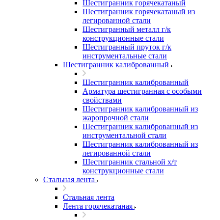
Шестигранник горячекатаный
Шестигранник горячекатаный из
легированной стали
Шестигранный металл г/к
конструкционные стали
Шестигранный пруток г/к
инструментальные стали
Шестигранник калиброванный
Шестигранник калиброванный
Арматура шестигранная с особыми
свойствами
Шестигранник калиброванный из
жаропрочной стали
Шестигранник калиброванный из
инструментальной стали
Шестигранник калиброванный из
легированной стали
Шестигранник стальной х/т
конструкционные стали
Стальная лента
Стальная лента
Лента горячекатаная