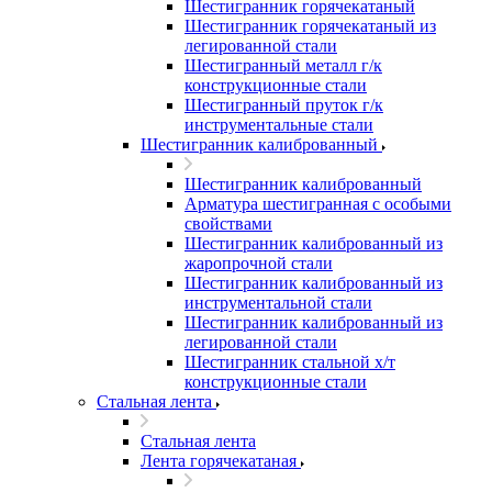
Шестигранник горячекатаный
Шестигранник горячекатаный из
легированной стали
Шестигранный металл г/к
конструкционные стали
Шестигранный пруток г/к
инструментальные стали
Шестигранник калиброванный
Шестигранник калиброванный
Арматура шестигранная с особыми
свойствами
Шестигранник калиброванный из
жаропрочной стали
Шестигранник калиброванный из
инструментальной стали
Шестигранник калиброванный из
легированной стали
Шестигранник стальной х/т
конструкционные стали
Стальная лента
Стальная лента
Лента горячекатаная