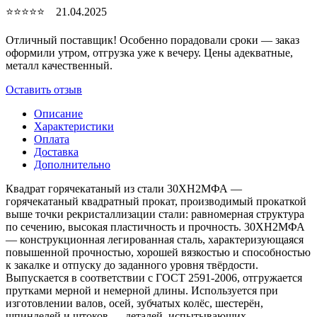
⭐⭐⭐⭐⭐ 21.04.2025
Отличный поставщик! Особенно порадовали сроки — заказ
оформили утром, отгрузка уже к вечеру. Цены адекватные,
металл качественный.
Оставить отзыв
Описание
Характеристики
Оплата
Доставка
Дополнительно
Квадрат горячекатаный из стали 30ХН2МФА —
горячекатаный квадратный прокат, производимый прокаткой
выше точки рекристаллизации стали: равномерная структура
по сечению, высокая пластичность и прочность. 30ХН2МФА
— конструкционная легированная сталь, характеризующаяся
повышенной прочностью, хорошей вязкостью и способностью
к закалке и отпуску до заданного уровня твёрдости.
Выпускается в соответствии с ГОСТ 2591-2006, отгружается
прутками мерной и немерной длины. Используется при
изготовлении валов, осей, зубчатых колёс, шестерён,
шпинделей и штоков — деталей, испытывающих