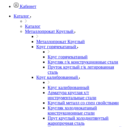
Кабинет
Каталог
Каталог
Металлопрокат Круглый
Металлопрокат Круглый
Круг горячекатаный
Круг горячекатаный
Кругляк г/к конструкционные стали
Пруток круглый г/к легированная
сталь
Круг калиброванный
Круг калиброванный
Арматура круглая х/т
инструментальные стали
Круглый металл со спец свойствами
Кругляк холоднокатаный
конструкционные стали
Прут круглый холоднотянутый
жаропрочная сталь