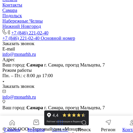
Контакты
Самара
Подольск
Набережные Челны
Нижний Новгород
+7 (846) 221-02-40
+7 (846) 221-02-40
Основной номер
Заказать звонок
E-mail
info@monarhh.ru
Адрес
Ваш город:
Самара
г. Самара, проезд Мальцева, 7
Режим работы
Пн. – Пт.: с 8:00 до 17:00
Заказать звонок
info@monarhh.ru
Ваш город:
Самара
г. Самара, проезд Мальцева, 7
© 2026 ООО «Торговый дом «Монарх»
Главная
Корзина
Каталог
Поиск
Регион
Конт