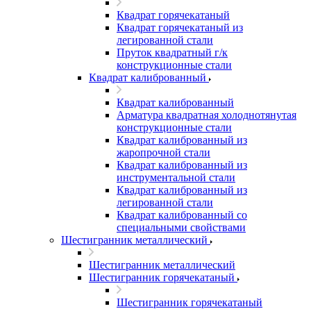
Квадрат горячекатаный
Квадрат горячекатаный из
легированной стали
Пруток квадратный г/к
конструкционные стали
Квадрат калиброванный
Квадрат калиброванный
Арматура квадратная холоднотянутая
конструкционные стали
Квадрат калиброванный из
жаропрочной стали
Квадрат калиброванный из
инструментальной стали
Квадрат калиброванный из
легированной стали
Квадрат калиброванный со
специальными свойствами
Шестигранник металлический
Шестигранник металлический
Шестигранник горячекатаный
Шестигранник горячекатаный