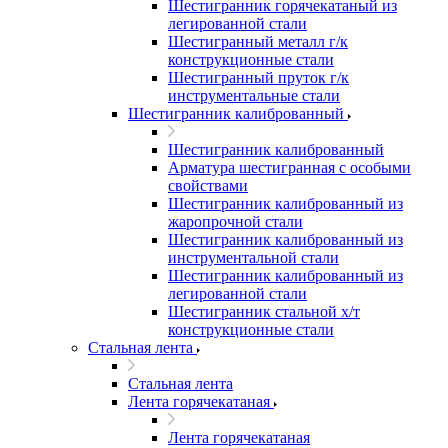
Шестигранник горячекатаный из
легированной стали
Шестигранный металл г/к
конструкционные стали
Шестигранный пруток г/к
инструментальные стали
Шестигранник калиброванный
Шестигранник калиброванный
Арматура шестигранная с особыми
свойствами
Шестигранник калиброванный из
жаропрочной стали
Шестигранник калиброванный из
инструментальной стали
Шестигранник калиброванный из
легированной стали
Шестигранник стальной х/т
конструкционные стали
Стальная лента
Стальная лента
Лента горячекатаная
Лента горячекатаная