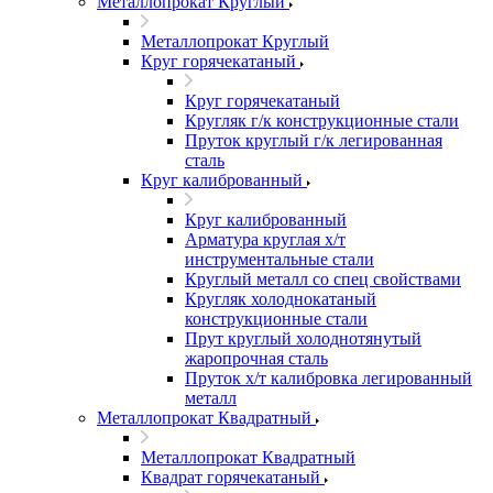
Металлопрокат Круглый
Металлопрокат Круглый
Круг горячекатаный
Круг горячекатаный
Кругляк г/к конструкционные стали
Пруток круглый г/к легированная
сталь
Круг калиброванный
Круг калиброванный
Арматура круглая х/т
инструментальные стали
Круглый металл со спец свойствами
Кругляк холоднокатаный
конструкционные стали
Прут круглый холоднотянутый
жаропрочная сталь
Пруток х/т калибровка легированный
металл
Металлопрокат Квадратный
Металлопрокат Квадратный
Квадрат горячекатаный